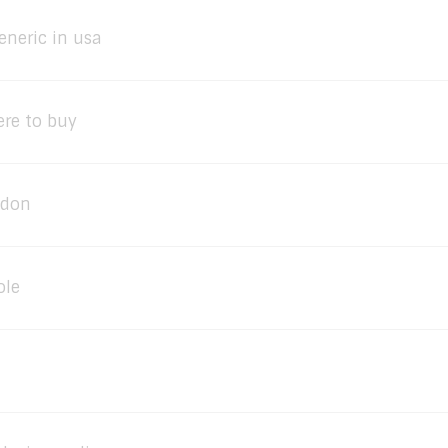
eneric in usa
re to buy
ndon
ole