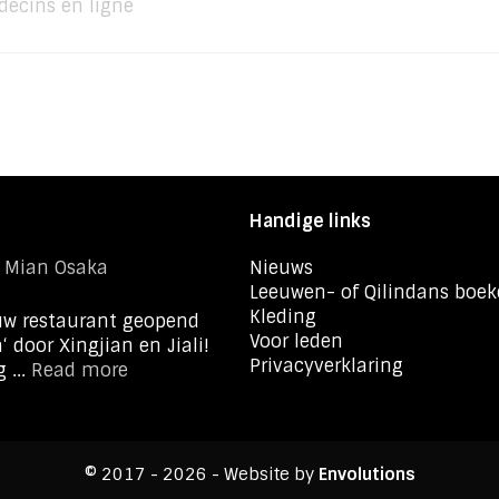
decins en ligne
Handige links
i Mian Osaka
Nieuws
Leeuwen- of Qilindans boe
Kleding
euw restaurant geopend
Voor leden
 door Xingjian en Jiali!
Privacyverklaring
 ...
Read more
© 2017 - 2026 - Website by
Envolutions