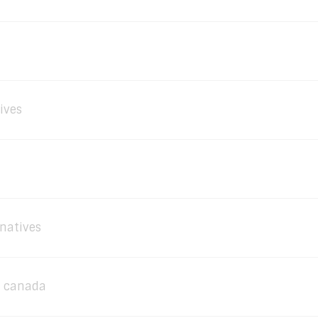
ives
natives
n canada