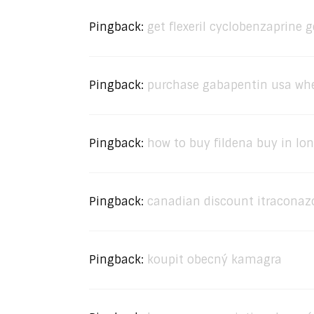
Pingback:
get flexeril cyclobenzaprine g
Pingback:
purchase gabapentin usa whe
Pingback:
how to buy fildena buy in lo
Pingback:
canadian discount itraconaz
Pingback:
koupit obecný kamagra