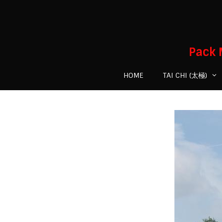
Skip
to
content
Pack 
HOME
TAI CHI (太極)