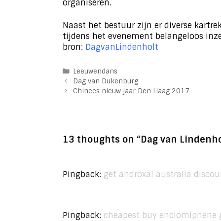
organiseren.
Naast het bestuur zijn er diverse kartre
tijdens het evenement belangeloos inze
bron:
DagvanLindenholt
Categories
Leeuwendans
Dag van Dukenburg
Chinees nieuw jaar Den Haag 2017
13 thoughts on “Dag van Lindenho
Pingback:
get androxal australia discou
Pingback:
cheapest buy enclomiphene g