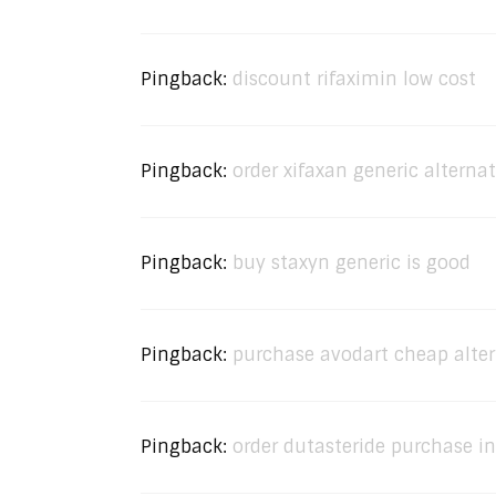
Pingback:
discount rifaximin low cost
Pingback:
order xifaxan generic alternat
Pingback:
buy staxyn generic is good
Pingback:
purchase avodart cheap alter
Pingback:
order dutasteride purchase i