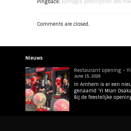
Pingback:
kamagra prescription des mé
Comments are closed.
Nieuws
Restaurant opening – Y
June 15, 2026
In Arnhem is er een ni
genaamd ‘Yi Mian Osaka‘
Bij de feestelijke opening