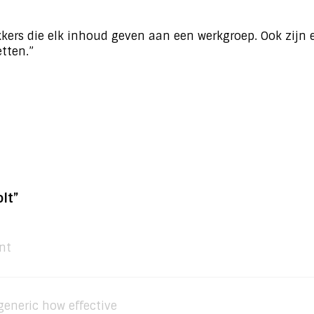
kkers die elk inhoud geven aan een werkgroep. Ook zijn er
tten.”
lt”
nt
eneric how effective