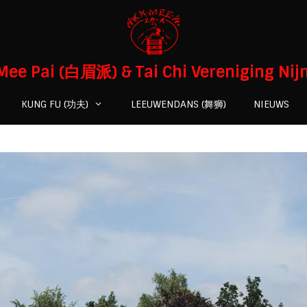
Mee Pai (白眉派) & Tai Chi Vereniging Ni
KUNG FU (功夫)
LEEUWENDANS (舞狮)
NIEUWS