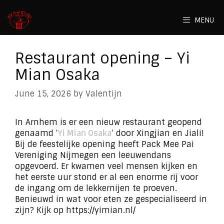
Skip
to
MENU
content
Restaurant opening – Yi
Mian Osaka
June 15, 2026
by
Valentijn
In Arnhem is er een nieuw restaurant geopend
genaamd ‘
Yi Mian Osaka
‘ door Xingjian en Jiali!
Bij de feestelijke opening heeft Pack Mee Pai
Vereniging Nijmegen een leeuwendans
opgevoerd. Er kwamen veel mensen kijken en
het eerste uur stond er al een enorme rij voor
de ingang om de lekkernijen te proeven.
Benieuwd in wat voor eten ze gespecialiseerd in
zijn? Kijk op https://yimian.nl/