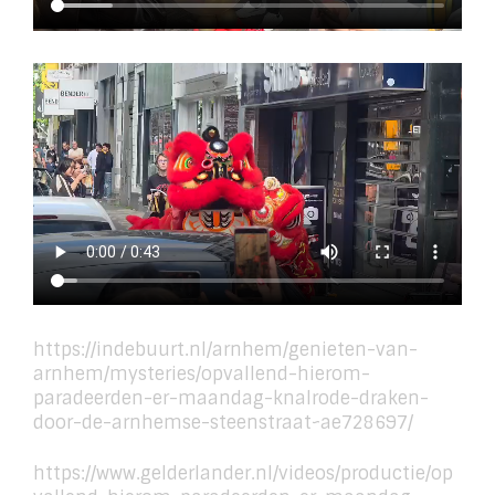
https://indebuurt.nl/arnhem/genieten-van-
arnhem/mysteries/opvallend-hierom-
paradeerden-er-maandag-knalrode-draken-
door-de-arnhemse-steenstraat~ae728697/
https://www.gelderlander.nl/videos/productie/op