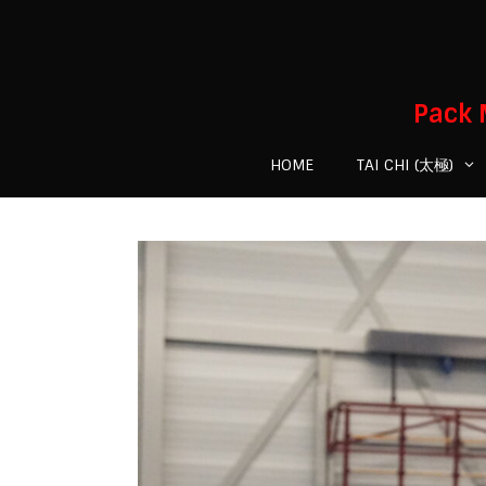
Skip
to
content
Pack 
HOME
TAI CHI (太極)