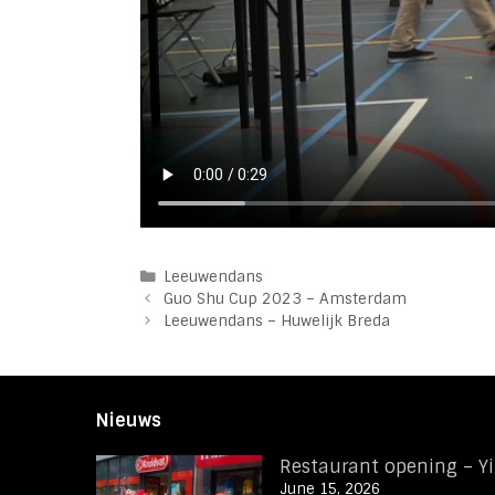
Categories
Leeuwendans
Guo Shu Cup 2023 – Amsterdam
Leeuwendans – Huwelijk Breda
Nieuws
Restaurant opening – Y
June 15, 2026