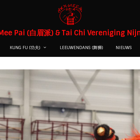
Mee Pai (白眉派) & Tai Chi Vereniging Ni
KUNG FU (功夫)
LEEUWENDANS (舞狮)
NIEUWS