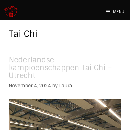
Skip
to
MENU
content
Tai Chi
Nederlandse
kampioenschappen Tai Chi –
Utrecht
November 4, 2024
by
Laura