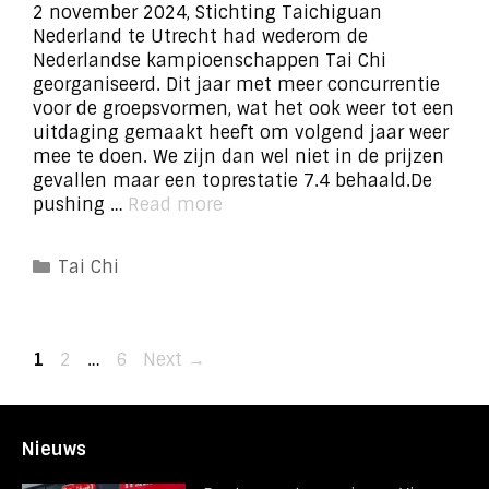
2 november 2024, Stichting Taichiguan
Nederland te Utrecht had wederom de
Nederlandse kampioenschappen Tai Chi
georganiseerd. Dit jaar met meer concurrentie
voor de groepsvormen, wat het ook weer tot een
uitdaging gemaakt heeft om volgend jaar weer
mee te doen. We zijn dan wel niet in de prijzen
gevallen maar een toprestatie 7.4 behaald.De
pushing …
Read more
Categories
Tai Chi
Page
Page
Page
1
2
…
6
Next
→
Nieuws